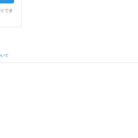
りでき
ついて