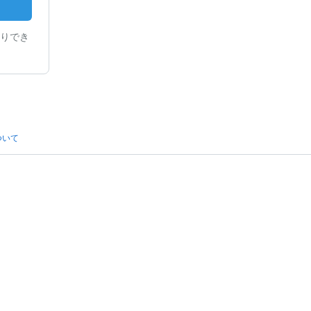
りでき
ついて