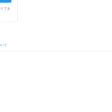
りでき
ついて