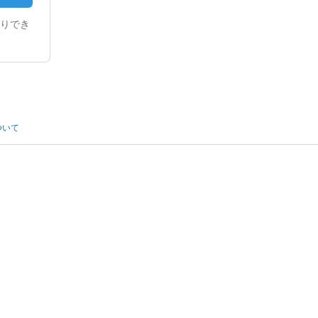
りでき
ついて