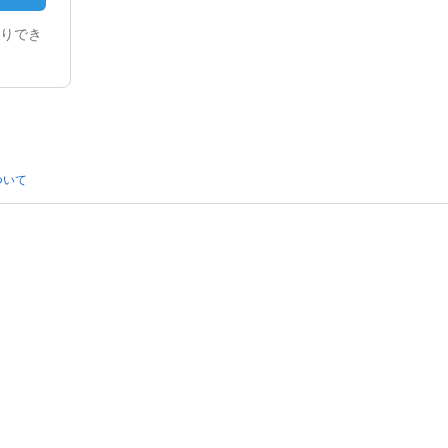
りでき
ついて