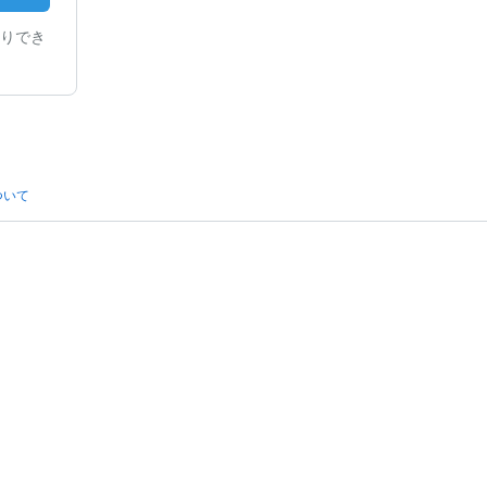
りでき
ついて