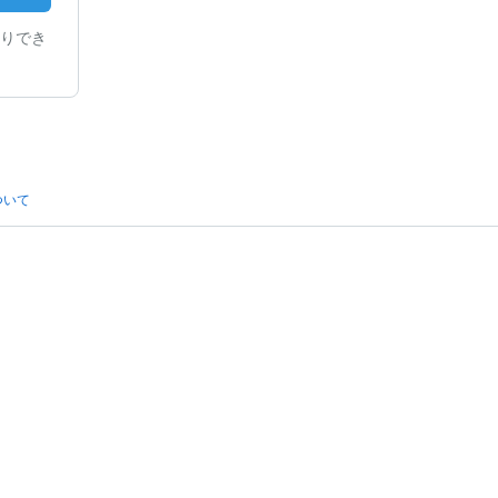
りでき
ついて