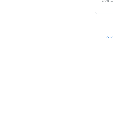
読者に
ヘル