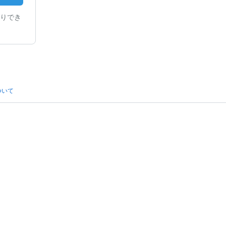
りでき
ついて