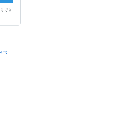
りでき
ついて