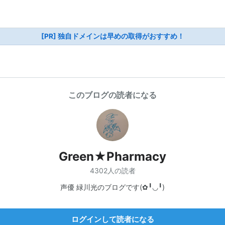
[PR] 独自ドメインは早めの取得がおすすめ！
このブログの読者になる
Green★Pharmacy
4302人の読者
声優 緑川光のブログです(✿╹◡╹)
ログインして読者になる