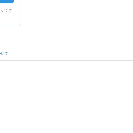
りでき
ついて