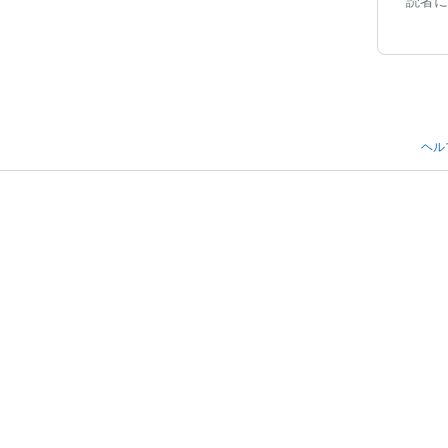
読者に
ヘル