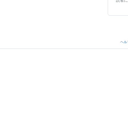
読者に
ヘル