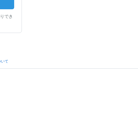
りでき
ついて