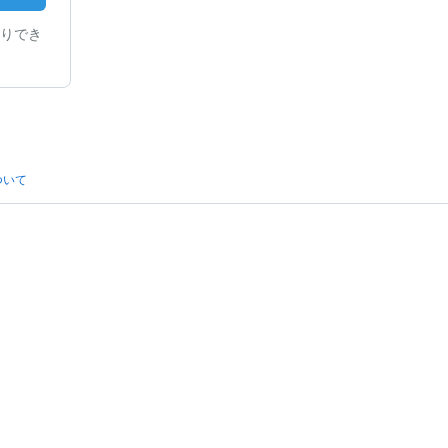
りでき
ついて