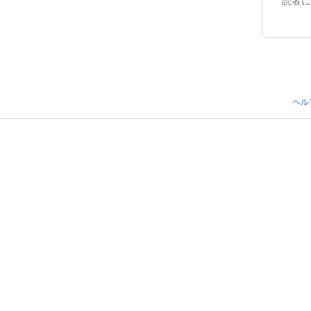
読者に
ヘル