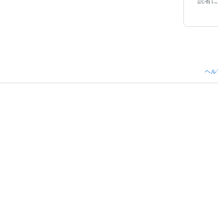
読者に
ヘル