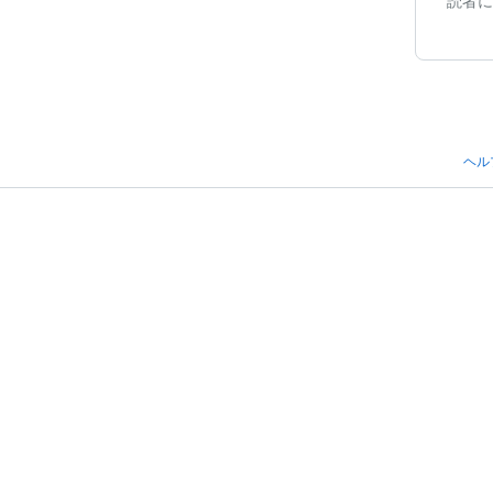
読者に
ヘル