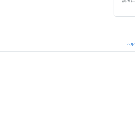
読者に
ヘル