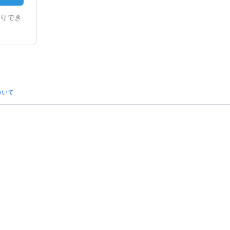
りでき
ついて