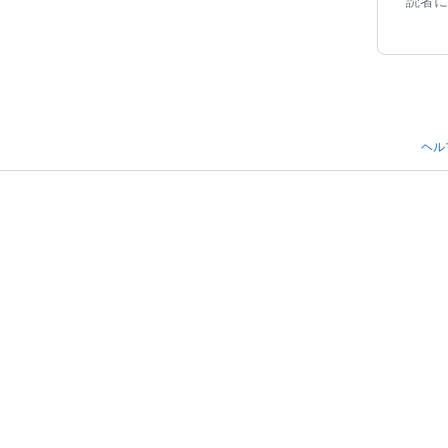
読者に
ヘル