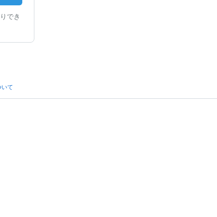
りでき
ついて