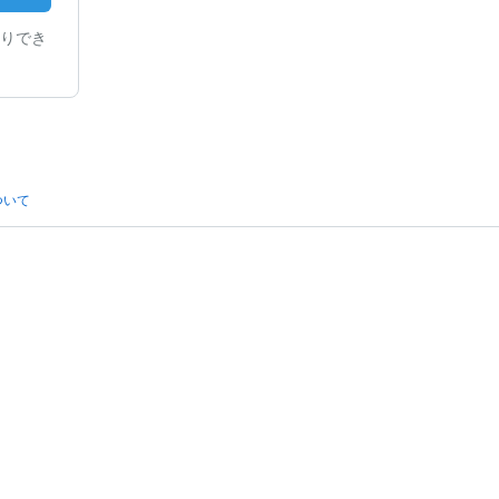
りでき
ついて