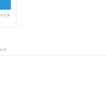
りでき
ついて