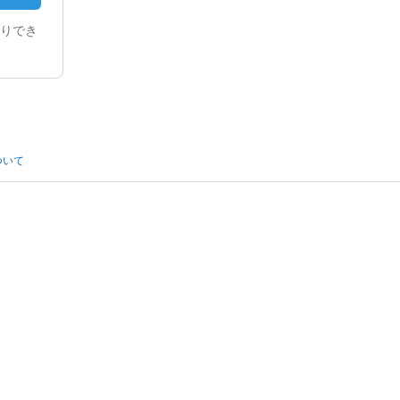
りでき
ついて