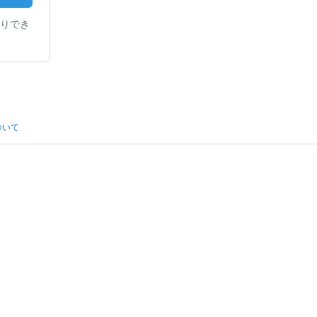
りでき
ついて