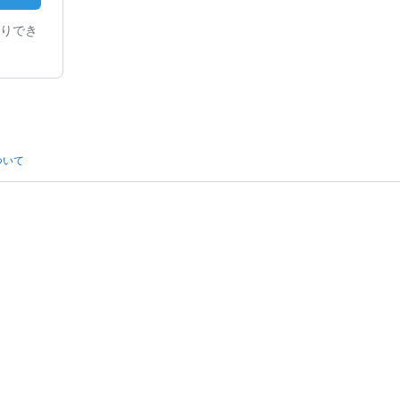
りでき
ついて