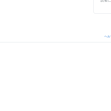
読者に
ヘル