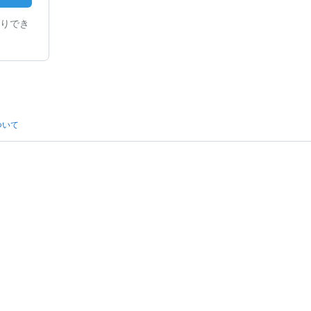
りでき
ついて