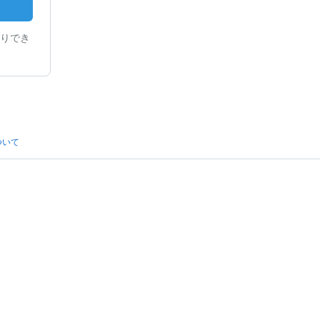
りでき
ついて