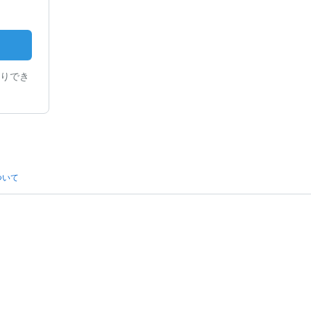
りでき
ついて