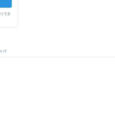
りでき
ついて