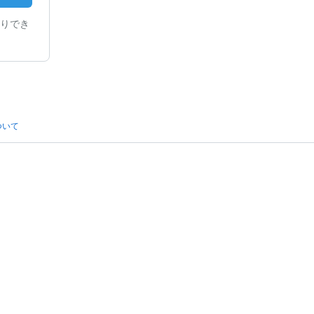
りでき
ついて