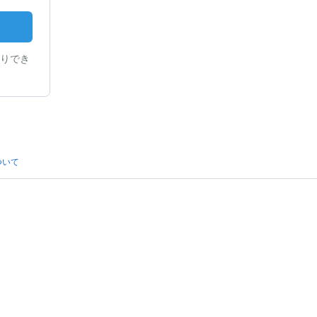
りでき
ついて