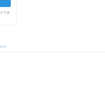
りでき
ついて