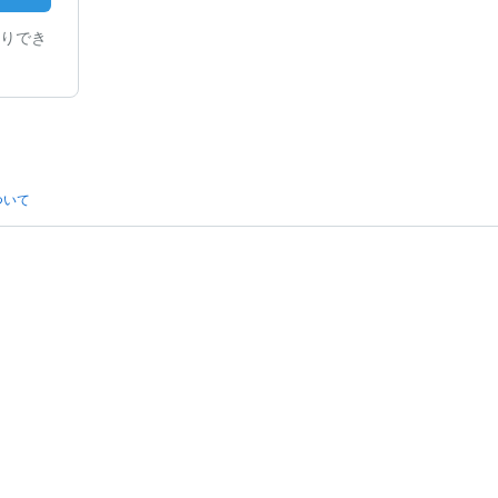
りでき
ついて