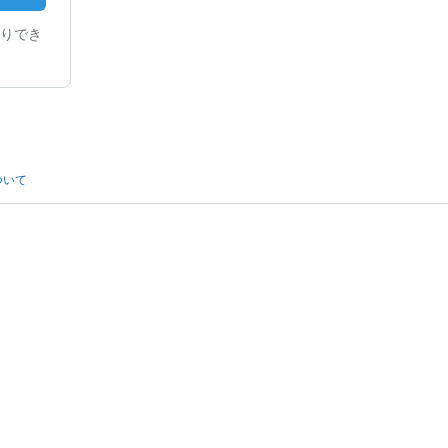
りでき
ついて