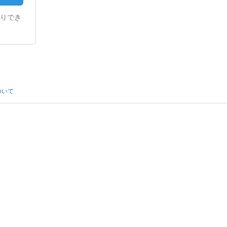
りでき
ついて