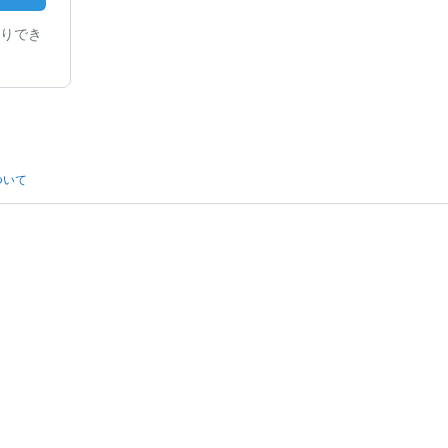
りでき
ついて