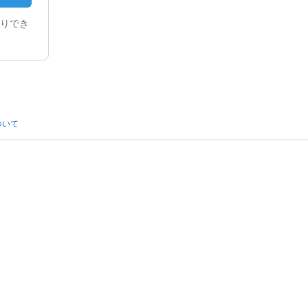
りでき
ついて