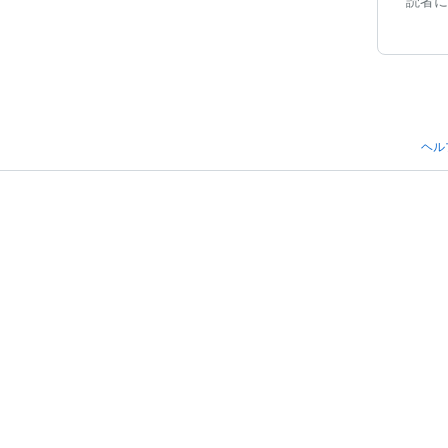
読者に
ヘル