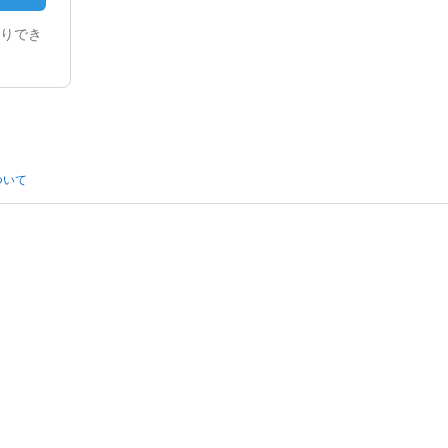
りでき
ついて