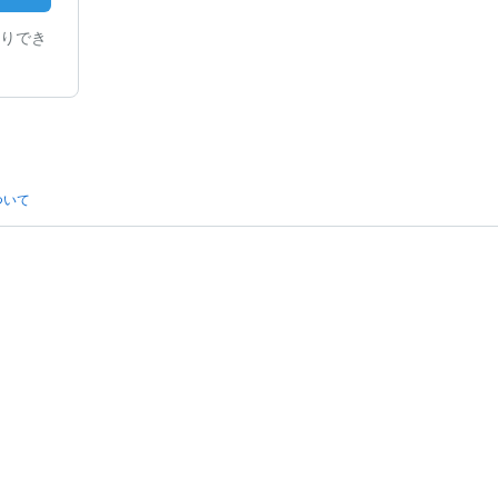
りでき
ついて