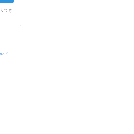
りでき
ついて