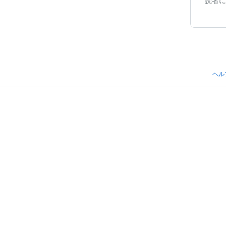
読者に
ヘル