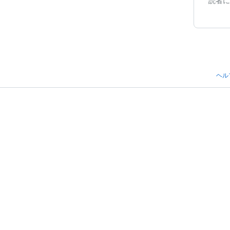
読者に
ヘル