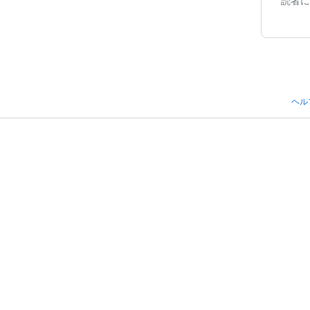
読者に
ヘル