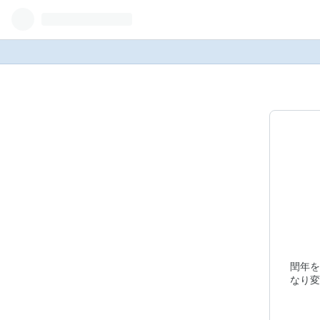
閏年を
なり変