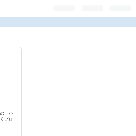
の、か
くブロ