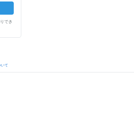
りでき
ついて