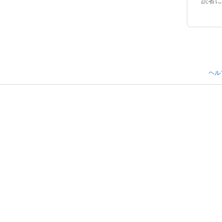
読者に
ヘル