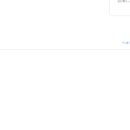
読者に
ヘル